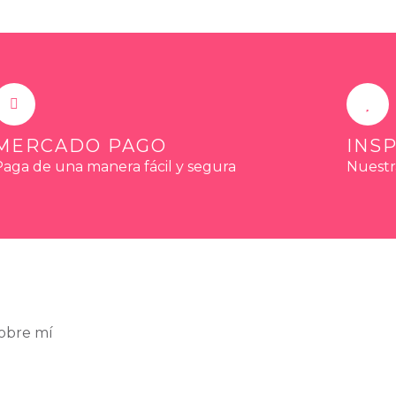
MERCADO PAGO
INS
Paga de una manera fácil y segura
Nuestr
obre mí