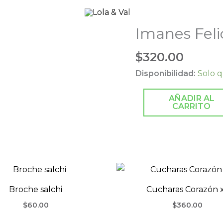
Imanes Feli
Imanes
Felices
$
320.00
12
cantidad
Disponibilidad:
Solo q
AÑADIR AL
CARRITO
Broche salchi
Cucharas Corazón 
$
60.00
$
360.00