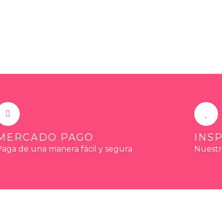
s
t
a
g
r
a
m
MERCADO PAGO
INS
Paga de una manera fácil y segura
Nuestr