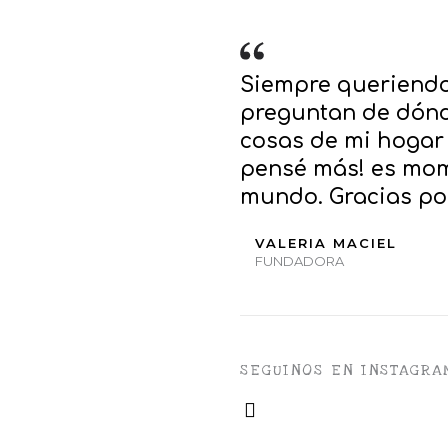
Siempre queriendo
preguntan de dónde
cosas de mi hogar 
pensé más! es mom
mundo. Gracias por
VALERIA MACIEL
FUNDADORA
SEGUINOS EN INSTAGRA
I
n