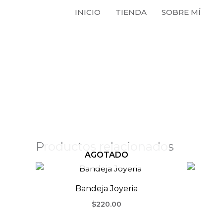
Ir
INICIO
TIENDA
SOBRE MÍ
al
contenido
Productos relacionados
AGOTADO
Bandeja Joyeria
$
220.00