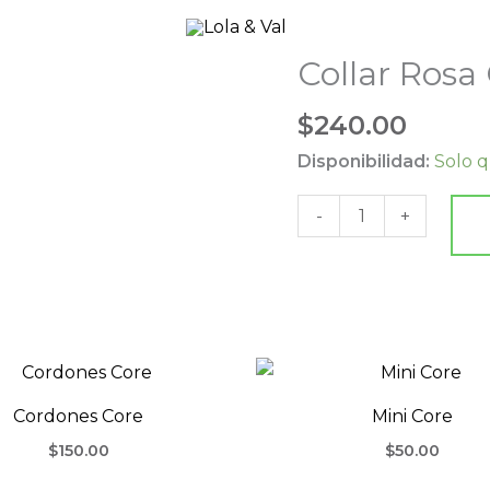
Collar Rosa
Collar
Rosa
$
240.00
Cora
cantidad
Disponibilidad:
Solo q
-
+
Cordones Core
Mini Core
$
150.00
$
50.00