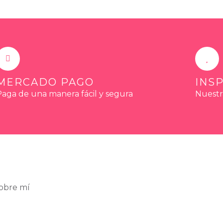
MERCADO PAGO
INS
Paga de una manera fácil y segura
Nuestr
obre mí